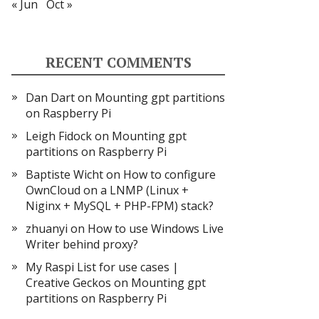
« Jun
Oct »
RECENT COMMENTS
Dan Dart
on
Mounting gpt partitions
on Raspberry Pi
Leigh Fidock
on
Mounting gpt
partitions on Raspberry Pi
Baptiste Wicht
on
How to configure
OwnCloud on a LNMP (Linux +
Niginx + MySQL + PHP-FPM) stack?
zhuanyi
on
How to use Windows Live
Writer behind proxy?
My Raspi List for use cases |
Creative Geckos
on
Mounting gpt
partitions on Raspberry Pi