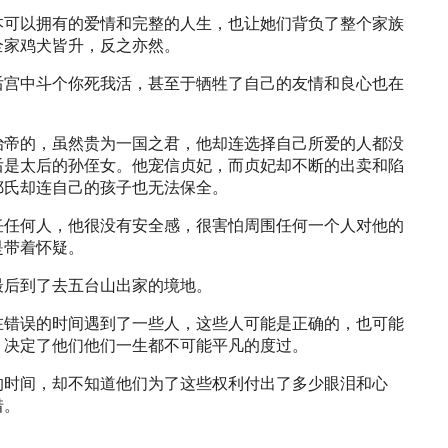
本可以拥有的爱情和完整的人生，也让她们背负了整个家族
全家鸡犬皆升，反之亦然。
后宫中斗个你死我活，甚至于牺牲了自己的友情和良心也在
治帝的，虽然贵为一国之君，他却连选择自己所爱的人都没
后是太后的孙侄女。他宠信贞妃，而贞妃却不断的出卖和陷
鄂氏却连自己的孩子也无法保全。
任任何人，他很没有安全感，很害怕周围任何一个人对他的
是带着怀疑。
最后到了去五台山出家的境地。
在错误的时间遇到了一些人，这些人可能是正确的，也可能
，决定了他们他们一生都不可能平凡的度过。
的时间，却不知道他们为了这些权利付出了多少眼泪和心
惜。