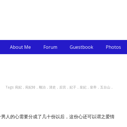
About Me
Forum
Guestbook
Photos
Tags:
宛妃，宛妃转，顺治，清史，后宫，妃子，皇妃，皇帝，五台山，
。
个男人的心需要分成了几十份以后，这份心还可以谓之爱情