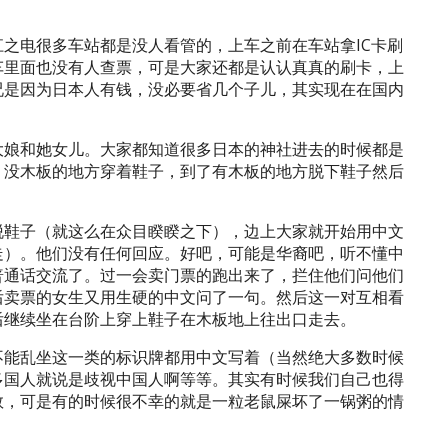
之电很多车站都是没人看管的，上车之前在车站拿IC卡刷
车里面也没有人查票，可是大家还都是认认真真的刷卡，上
况是因为日本人有钱，没必要省几个子儿，其实现在在国内
大娘和她女儿。大家都知道很多日本的神社进去的时候都是
，没木板的地方穿着鞋子，到了有木板的地方脱下鞋子然后
脱鞋子（就这么在众目睽睽之下），边上大家就开始用中文
走）。他们没有任何回应。好吧，可能是华裔吧，听不懂中
普通话交流了。过一会卖门票的跑出来了，拦住他们问他们
后卖票的女生又用生硬的中文问了一句。然后这一对互相看
后继续坐在台阶上穿上鞋子在木板地上往出口走去。
不能乱坐这一类的标识牌都用中文写着（当然绝大多数时候
多国人就说是歧视中国人啊等等。其实有时候我们自己也得
数，可是有的时候很不幸的就是一粒老鼠屎坏了一锅粥的情