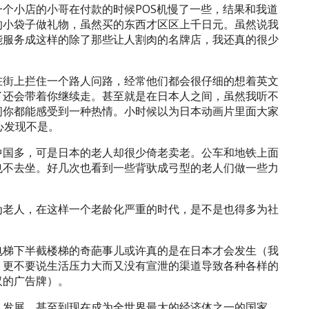
个小店的小哥在付款的时候POS机慢了一些，结果和我道
的小袋子做礼物，虽然买的东西才区区上千日元。虽然说我
能服务成这样的除了那些让人割肉的名牌店，我还真的很少
在街上拦住一个路人问路，经常他们都会很仔细的想着英文
了还会带着你继续走。甚至就是在日本人之间，虽然我听不
间你都能感受到一种热情。小时候以为日本动画片里面大家
心发现不是。
中国多，可是日本的老人却很少倚老卖老。公车和地铁上面
也不去坐。好几次也看到一些背驮成弓型的老人们做一些力
为老人，在这样一个老龄化严重的时代，是不是也得多为社
电梯下半截楼梯的奇葩事儿或许真的是在日本才会发生（我
，更不要说生活压力大而又没有宣泄的渠道导致各种各样的
汉的广告牌）。
，发展，甚至到现在成为全世界最大的经济体之一的国家，