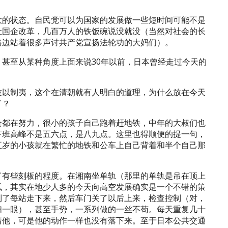
大的状态。自民党可以为国家的发展做一些短时间可能不是
让国企改革，几百万人的铁饭碗说没就没（当然对社会的长
路边站着很多声讨共产党宣扬法轮功的大妈们）。
甚至从某种角度上面来说30年以前，日本曾经走过今天的
技以制夷，这个在清朝就有人明白的道理，为什么放在今天
了？
会都在努力，很小的孩子自己跑着赶地铁，中年的大叔们也
下班高峰不是五六点，是八九点。这里也得顺便的提一句，
五岁的小孩就在繁忙的地铁和公车上自己背着和半个自己那
了有些刻板的程度。在湘南坐单轨（那里的单轨是吊在顶上
试，其实在地少人多的今天向高空发展确实是一个不错的策
到了每站走下来，然后车门关了以后上来，检查控制（对，
扫一眼），甚至手势，一系列做的一丝不苟。每天重复几十
着他，可是他的动作一样也没有落下来。至于日本公共交通