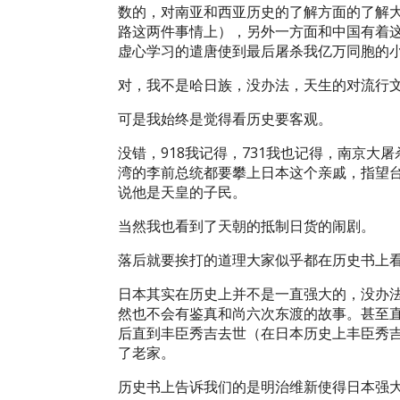
数的，对南亚和西亚历史的了解方面的了解
路这两件事情上），另外一方面和中国有着
虚心学习的遣唐使到最后屠杀我亿万同胞的
对，我不是哈日族，没办法，天生的对流行
可是我始终是觉得看历史要客观。
没错，918我记得，731我也记得，南京
湾的李前总统都要攀上日本这个亲戚，指望
说他是天皇的子民。
当然我也看到了天朝的抵制日货的闹剧。
落后就要挨打的道理大家似乎都在历史书上
日本其实在历史上并不是一直强大的，没办
然也不会有鉴真和尚六次东渡的故事。甚至
后直到丰臣秀吉去世（在日本历史上丰臣秀
了老家。
历史书上告诉我们的是明治维新使得日本强