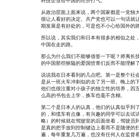
科技企业给中国的经济打气。
从政治层面上面来说，两个国家都是一党独
很让人看好的决定。共产党也可以一句话就
期发展是有好处的，可是也不小心给国外的
所以说，其实我们和日本有很多的相似之处，
中国在走的路。
那么为什么我们不能够借签一下呢？师夷长
的中国那些狭隘的爱国愤青们反而不能理解
说说我在日本看到的几点吧。第一是整个社
是从一班火车冲刺似的去了另一班。晚上的
他们也很注重对小孩子的独立性的培养，四
么高的书包去上学，换车也毫不含糊。
第二个是日本人的认真，他们的认真似乎到
的，和缆车有点像，有兴趣的同学可以去试
略）的时候就在驾驶室的后面坐着，驾驶员
是真的把手放到控制键边上看而不是随便的
遍，每年重复几万遍，也没有任何人在监督