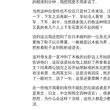
的精准到分钟，我想我更不用多说了。
当然这种自觉性也不仅仅只是对工作来说。江
一下，下车之后再刷一下。车站没人看管，
车，下车，刷卡。当然很多国人归咎这种情
又真的有几个人上下车买票买不起的呢？
说到这点我还想到了在日本碰到的一位东北
要拖了鞋子以示尊重。一般都是以木板为界
把拎着鞋子走到鞋柜放进去。
这对母女是一直冲到了木板的台阶边上开始
告诉他们，这应该是站在地上脱好了再拿着
文？结果两位脱完之后开始用标准的东北腔
有没有票，先用英文问，还是没有回应，然
了一眼对方，说了一句，这里还要票啊？然
在一些地方我看到有些不能乱扔垃圾或者是
是英文，日文，中文和韩文四种语言）。很
想想，为什么会这样？没错，这些人都是少
况。