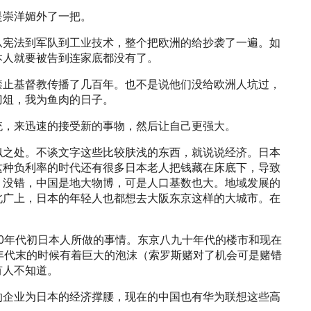
是崇洋媚外了一把。
从宪法到军队到工业技术，整个把欧洲的给抄袭了一遍。如
本人就要被告到连家底都没有了。
禁止基督教传播了几百年。也不是说他们没给欧洲人坑过，
刀俎，我为鱼肉的日子。
统，来迅速的接受新的事物，然后让自己更强大。
似之处。不谈文字这些比较肤浅的东西，就说说经济。日本
这种负利率的时代还有很多日本老人把钱藏在床底下，导致
。没错，中国是地大物博，可是人口基数也大。地域发展的
北广上，日本的年轻人也都想去大阪东京这样的大城市。在
0年代初日本人所做的事情。东京八九十年代的楼市和现在
年代末的时候有着巨大的泡沫（索罗斯赌对了机会可是赌错
有人不知道。
的企业为日本的经济撑腰，现在的中国也有华为联想这些高