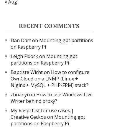
« Aug
RECENT COMMENTS
Dan Dart
on
Mounting gpt partitions
on Raspberry Pi
Leigh Fidock
on
Mounting gpt
partitions on Raspberry Pi
Baptiste Wicht
on
How to configure
OwnCloud on a LNMP (Linux +
Niginx + MySQL + PHP-FPM) stack?
zhuanyi
on
How to use Windows Live
Writer behind proxy?
My Raspi List for use cases |
Creative Geckos
on
Mounting gpt
partitions on Raspberry Pi