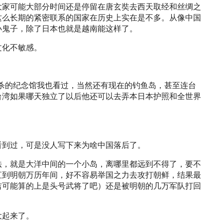
大家可能大部分时间还是停留在唐玄奘去西天取经和丝绸之
这么长期的紧密联系的国家在历史上实在是不多。从像中国
小鬼子，除了日本也就是越南能这样了。
文化不敏感。
大屠杀的纪念馆我也看过，当然还有现在的钓鱼岛，甚至连台
台湾如果哪天独立了以后他还可以去弄本日本护照和全世界
看到过，可是没人写下来为啥中国落后了。
法，就是大洋中间的一个小岛，离哪里都远到不得了，要不
直到明朝万历年间，好不容易举国之力去攻打朝鲜，结果最
吉可能算的上是头号武将了吧）还是被明朝的几万军队打回
大起来了。